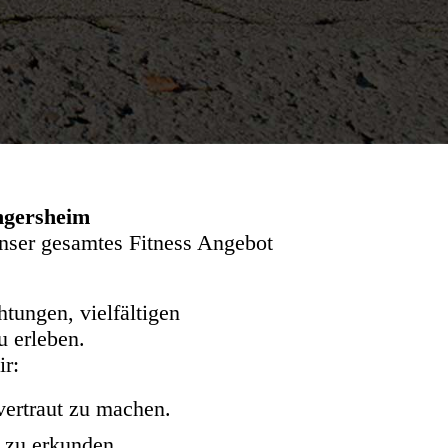
Ingersheim
unser gesamtes Fitness Angebot
htungen, vielfältigen
u erleben.
ir:
vertraut zu machen.
 zu erkunden.